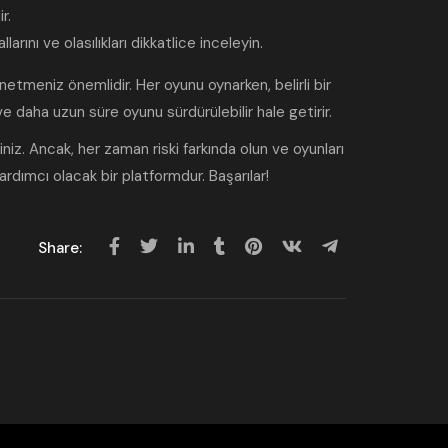
r.
ını ve olasılıkları dikkatlice inceleyin.
netmeniz önemlidir. Her oyunu oynarken, belirli bir
e daha uzun süre oyunu sürdürülebilir hale getirir.
iniz. Ancak, her zaman riski farkında olun ve oyunları
ardımcı olacak bir platformdur. Başarılar!
Share: