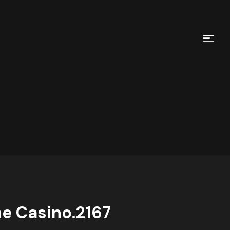
ne Casino.2167