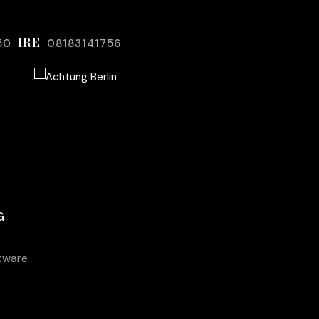
IRE
50
08183141756
G
ftware