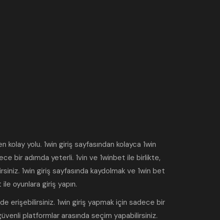
n kolay yolu. 1win giriş sayfasından kolayca 1win
ce bir adımda yeterli. 1vin ve 1winbet ile birlikte,
siniz. 1win giriş sayfasında kaydolmak ve 1win bet
ile oyunlara giriş yapın.
de erişebilirsiniz. 1win giriş yapmak için sadece bir
güvenli platformlar arasında seçim yapabilirsiniz.