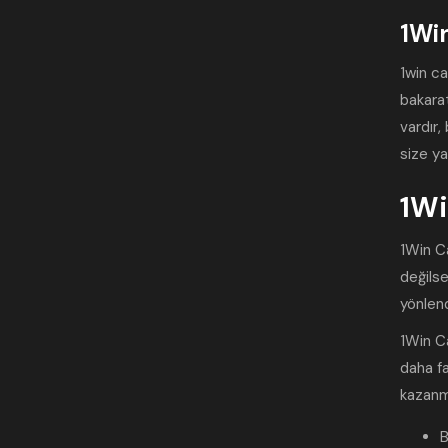
1Wi
1win ca
bakarat
vardır,
size ya
1Wi
1Win Ca
değilse
yönlend
1Win Ca
daha fa
kazanma 
B