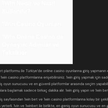
1Win Nedir ve Nasıl
Kullanılır?
1Win Casino Oyunları
1Win Online Casino’da
Oynayın: Adımlar ve
Taktikler
t platformu ile Türkiye’de online casino oyunlarına giriş yapmanın e
e
1win casino
platformlarına erişebilirsiniz. 1win giriş yapmak için sade
ş oyun sunucusu ve en güvenli platformlar arasında seçim yapabilir
nlara başlamak sadece birkaç dakika alır. 1win giriş yapın ve 1win bet 
riş sayfasından 1win bet ve 1win casino platformlarına kolay bir şekil
yeterli. 1vin ve 1winbet ile birlikte, en geniş oyun sunucusu ve en 