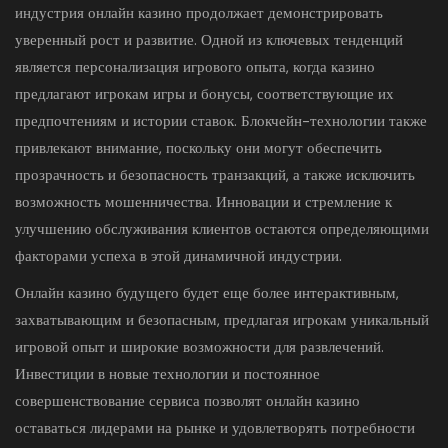
индустрия онлайн казино продолжает демонстрировать
уверенный рост и развитие. Одной из ключевых тенденций
является персонализация игрового опыта, когда казино
предлагают игрокам игры и бонусы, соответствующие их
предпочтениям и истории ставок. Блокчейн-технологии также
привлекают внимание, поскольку они могут обеспечить
прозрачность и безопасность транзакций, а также исключить
возможность мошенничества. Инновации и стремление к
улучшению обслуживания клиентов остаются определяющими
факторами успеха в этой динамичной индустрии.
Онлайн казино будущего будет еще более интерактивным,
захватывающим и безопасным, предлагая игрокам уникальный
игровой опыт и широкие возможности для развлечений.
Инвестиции в новые технологии и постоянное
совершенствование сервиса позволят онлайн казино
оставаться лидерами на рынке и удовлетворять потребности