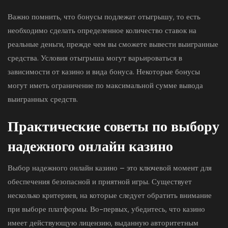
Важно помнить, что бонусы подлежат отыгрышу, то есть
необходимо сделать определенное количество ставок на
реальные деньги, прежде чем вы сможете вывести выигранные
средства. Условия отыгрыша могут варьироваться в
зависимости от казино и вида бонуса. Некоторые бонусы
могут иметь ограничение по максимальной сумме вывода
выигранных средств.
Практические советы по выбору
надежного онлайн казино
Выбор надежного онлайн казино – это ключевой момент для
обеспечения безопасной и приятной игры. Существует
несколько критериев, на которые следует обратить внимание
при выборе платформы. Во-первых, убедитесь, что казино
имеет действующую лицензию, выданную авторитетным