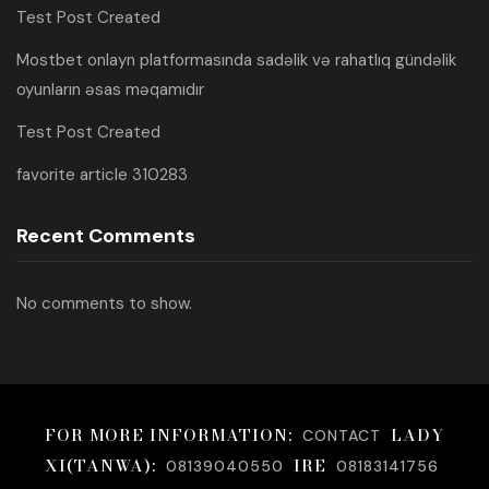
Test Post Created
Mostbet onlayn platformasında sadəlik və rahatlıq gündəlik
oyunların əsas məqamıdır
Test Post Created
favorite article 310283
Recent Comments
No comments to show.
FOR MORE INFORMATION;
LADY
CONTACT
XI(TANWA):
IRE
08139040550
08183141756