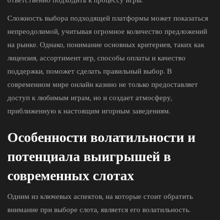
ответственно подходить к процессу игры.
Сложность выбора подходящей платформы может показаться
непреодолимой, учитывая огромное количество предложений
на рынке. Однако, понимание основных критериев, таких как
лицензия, ассортимент игр, способы оплаты и качество
поддержки, поможет сделать правильный выбор. В
современном мире онлайн казино не только предоставляет
доступ к любимым играм, но и создает атмосферу,
приближенную к настоящим игорным заведениям.
Особенности волатильности и
потенциала выигрышей в
современных слотах
Одним из ключевых аспектов, на которые стоит обратить
внимание при выборе слота, является его волатильность.