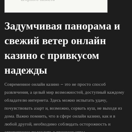
Задумчивая панорама и
свежий ветер онлайн
казино с привкусом
надежды
Современное
онлайн казино
– это не просто способ
развлечения, а целый мир возможностей, доступный каждому
обладателю интернета. Здесь можно испытать удачу,
почувствовать азарт и, возможно, сорвать куш, не выходя из
дома. Важно помнить, что в сфере онлайн казино, как и в
любой другой, необходимо соблюдать осторожность и