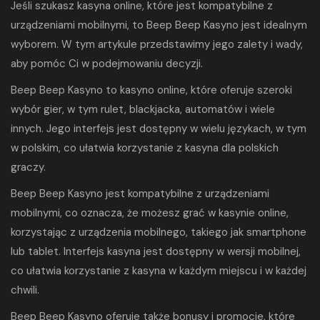
Jeśli szukasz kasyna online, które jest kompatybilne z
urządzeniami mobilnymi, to Beep Beep Kasyno jest idealnym
wyborem. W tym artykule przedstawimy jego zalety i wady,
aby pomóc Ci w podejmowaniu decyzji.
Beep Beep Kasyno to kasyno online, które oferuje szeroki
wybór gier, w tym rulet, blackjacka, automatów i wiele
innych. Jego interfejs jest dostępny w wielu językach, w tym
w polskim, co ułatwia korzystanie z kasyna dla polskich
graczy.
Beep Beep Kasyno jest kompatybilne z urządzeniami
mobilnymi, co oznacza, że możesz grać w kasynie online,
korzystając z urządzenia mobilnego, takiego jak smartphone
lub tablet. Interfejs kasyna jest dostępny w wersji mobilnej,
co ułatwia korzystanie z kasyna w każdym miejscu i w każdej
chwili.
Beep Beep Kasyno oferuje także bonusy i promocje, które