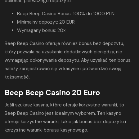
dokonać pierwszego depozytu.
Beep Beep Casino Bonus: 100% do 1000 PLN
Minimalny depozyt: 20 EUR
Wymagany bonus: 20x
Beep Beep Casino oferuje również bonus bez depozytu,
który pozwala na uzyskanie dodatkowych pieniędzy, nie
wymagając dokonywania depozytu. Aby uzyskać ten bonus,
należy zarejestrować się w kasynie i potwierdzić swoją
tożsamość.
Beep Beep Casino 20 Euro
Jeśli szukasz kasyna, które oferuje korzystne warunki, to
Beep Beep Casino jest idealnym wyborem. Ten kasyno
oferuje korzystne warunki, takie jak bonus bez depozytu i
korzystne warunki bonusu kasynowego.