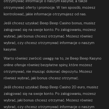
otrzymywać informacje o naszym kasynie, a także
otrzymywać oferty i promocje. W ten sposób, możesz
kontrolować, jakie informacje otrzymujesz od nas.
Jeśli chcesz uzyskać Beep Beep Casino bonus, musisz
zalogować się na swoje konto. Po zalogowaniu, możesz
wybrać, jaki bonus chcesz otrzymać. Możesz również
wybrać, czy chcesz otrzymywać informacje o naszym
kasynie.
Warto również zwrócić uwagę na to, że Beep Beep Kasyno
online oferuje również bezpłatne spiny, które możesz
otrzymywać, nie musząc dokonać depozytu. Możesz
również wybrać, jaki bonus chcesz otrzymać.
Jeśli chcesz uzyskać Beep Beep Casino 20 euro, musisz
zalogować się na swoje konto. Po zalogowaniu, możesz
wybrać, jaki bonus chcesz otrzymać. Możesz również
wybrać, czy chcesz otrzymywać informacje o naszym