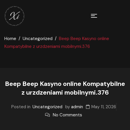
Home
Uncategorized
Beep Beep Kasyno online
Kompatybilne z urzdzeniami mobilnymi.376
Beep Beep Kasyno online Kompatybilne
z urzdzeniami mobilnymi.376
Posted in
Uncategorized
by
admin
May 11, 2026
No Comments