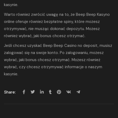
kasynie.
Warto również zwrócić uwagę na to, że Beep Beep Kasyno
online oferuje również bezpłatne spiny, które możesz
otrzymywać, nie musząc dokonać depozytu. Możesz
również wybrać, jaki bonus chcesz otrzymać.
Jeśli chcesz uzyskać Beep Beep Casino no deposit, musisz
zalogować się na swoje konto. Po zalogowaniu, możesz
wybrać, jaki bonus chcesz otrzymać. Możesz również
wybrać, czy chcesz otrzymywać informacje o naszym
kasynie.
Share: