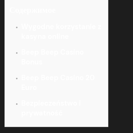
Содержимое
Wygodne korzystanie z
kasyna online
Beep Beep Casino
Bonus
Beep Beep Casino 20
Euro
Bezpieczeństwo i
prywatność