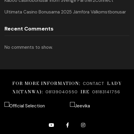
Kaboo casinobonusar inom Sverige Partner2Connect
Ultimata Casino Bonusarna 2025 Jämföra Välkomstbonusar
Recent Comments
No comments to show.
FOR MORE INFORMATION;
LADY
CONTACT
XI(TANWA):
IRE
08139040550
08183141756