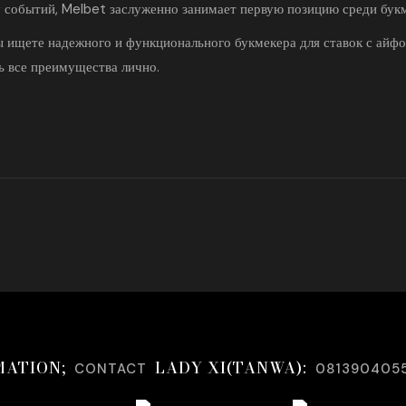
 событий, Melbet заслуженно занимает первую позицию среди букм
ы ищете надежного и функционального букмекера для ставок с айф
ь все преимущества лично.
MATION;
LADY XI(TANWA):
CONTACT
081390405