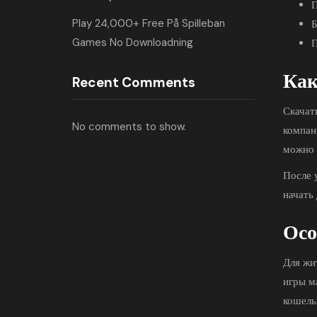
П
Play 24,000+ Free På Spilleban
Б
Games No Downloadning
П
Как
Recent Comments
Скачат
No comments to show.
компан
можно 
После 
начать
Осо
Для жи
игры м
кошель