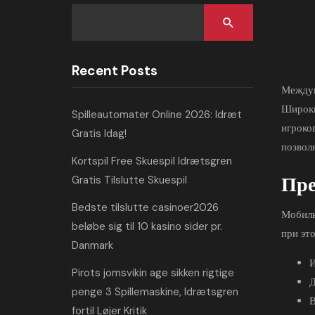
Recent Posts
Междун
Широки
Spilleautomater Online 2026: Idræt
игроко
Gratis Idag!
позволя
Kortspil Free Skuespil Idrætsgren
Пре
Gratis Tilslutte Skuespil
Bedste tilslutte casinoer2026
Мобиль
beløbe sig til 10 kasino sider pr.
при эт
Danmark
И
Pirots jomsvikin age sikken rigtige
Д
penge 3 Spillemaskine, Idrætsgren
В
fortil Løjer Kritik