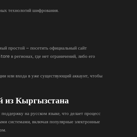
нных технологий шифрования.
мый простой – посетить официальный сайт
ore в регионах, где нет ограничений, либо его
ии или входа в уже существующий аккаунт, чтобы
й из Кыргызстана
поддержку на русском языке, что делает процесс
ыми системами, включая популярные электронные
ом.