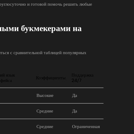
руглосуточно и готовой помочь решить любые
ными букмекерами на
ться с сравнительной таблицей популярных
ий язык
Поддержка
Коэффициенты
рфейса
24/7
Высокие
Да
Средние
Да
Средние
Ограниченная