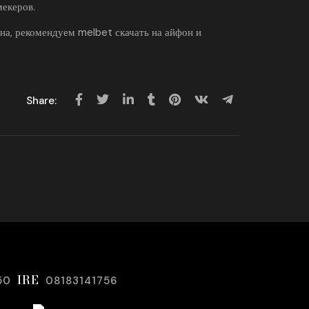
екеров.
она, рекомендуем
melbet скачать на айфон
и
Share:
IRE
50
08183141756