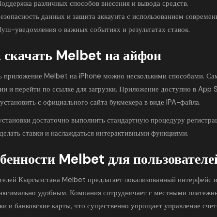
оддержка различных способов внесения и вывода средств.
езопасность данных и защита аккаунта с использованием совреме
уш-уведомления о важных событиях и результатах ставок.
 скачать Melbet на айфон
ь приложение Melbet на iPhone можно несколькими способами. Са
ии и перейти по ссылке для загрузки. Приложение доступно в App St
установить с официального сайта букмекера в виде IPA-файла.
установки достаточно выполнить стандартную процедуру регистрац
 делать ставки и наслаждаться интерактивными функциями.
бенности Melbet для пользователе
телей Кыргызстана Melbet предлагает локализованный интерфейс и 
аксимально удобным. Компания сотрудничает с местными платежн
ки и банковские карты, что существенно упрощает управление счет