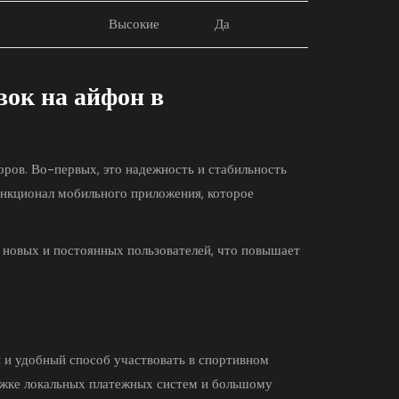
Высокие
Да
вок на айфон в
ров. Во-первых, это надежность и стабильность
ункционал мобильного приложения, которое
 новых и постоянных пользователей, что повышает
 и удобный способ участвовать в спортивном
ержке локальных платежных систем и большому