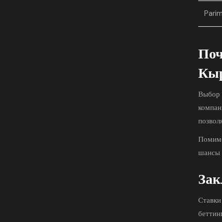
Pari
Поч
Кыр
Выбор 
компан
позвол
Помимо
шансы 
Зак
Ставки
беттин