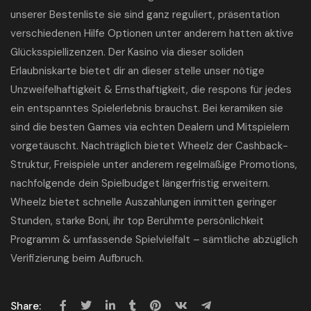
unserer Bestenliste sie sind ganz reguliert, präsentation
verschiedenen Hilfe Optionen unter anderem hatten aktive
Glücksspiellizenzen. Der Kasino via dieser soliden
Erlaubniskarte bietet dir an dieser stelle unser nötige
Unzweifelhaftigkeit & Ernsthaftigkeit, die respons für jedes
ein entspanntes Spielerlebnis brauchst. Bei keramiken sie
sind die besten Games via echten Dealern und Mitspielern
vorgetäuscht. Nachträglich bietet Wheelz der Cashback-
Struktur, Freispiele unter anderem regelmäßige Promotions,
nachfolgende dein Spielbudget längerfristig erweitern.
Wheelz bietet schnelle Auszahlungen inmitten geringer
Stunden, starke Boni, ihr top Berühmte persönlichkeit
Programm & umfassende Spielvielfalt – sämtliche abzüglich
Verifizierung beim Aufbruch.
Share: