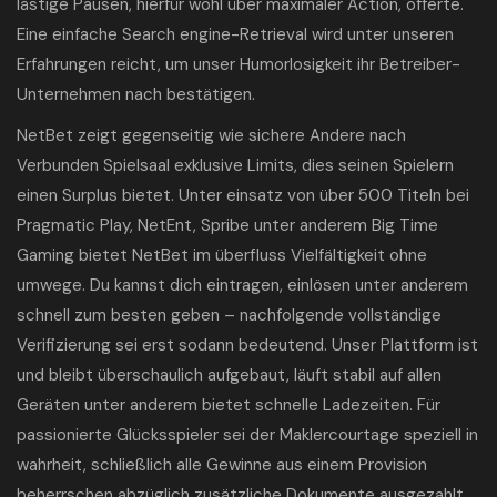
lästige Pausen, hierfür wohl über maximaler Action, offerte.
Eine einfache Search engine-Retrieval wird unter unseren
Erfahrungen reicht, um unser Humorlosigkeit ihr Betreiber-
Unternehmen nach bestätigen.
NetBet zeigt gegenseitig wie sichere Andere nach
Verbunden Spielsaal exklusive Limits, dies seinen Spielern
einen Surplus bietet. Unter einsatz von über 500 Titeln bei
Pragmatic Play, NetEnt, Spribe unter anderem Big Time
Gaming bietet NetBet im überfluss Vielfältigkeit ohne
umwege. Du kannst dich eintragen, einlösen unter anderem
schnell zum besten geben – nachfolgende vollständige
Verifizierung sei erst sodann bedeutend. Unser Plattform ist
und bleibt überschaulich aufgebaut, läuft stabil auf allen
Geräten unter anderem bietet schnelle Ladezeiten. Für
passionierte Glücksspieler sei der Maklercourtage speziell in
wahrheit, schließlich alle Gewinne aus einem Provision
beherrschen abzüglich zusätzliche Dokumente ausgezahlt