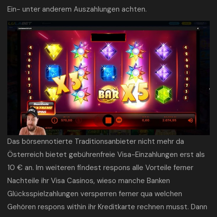
Ein- unter anderem Auszahlungen achten.
Das börsennotierte Traditionsanbieter nicht mehr da
Österreich bietet gebührenfreie Visa-Einzahlungen erst als
10 € an. Im weiteren findest respons alle Vorteile ferner
Nachteile ihr Visa Casinos, wieso manche Banken
Glücksspielzahlungen versperren ferner qua welchen
Gehören respons within ihr Kreditkarte rechnen musst. Dann