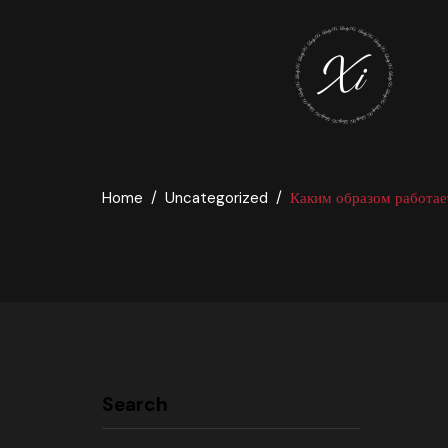
Home
Uncategorized
Каким образом работае
Search