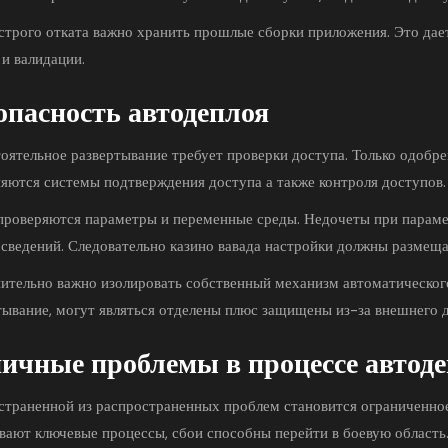
строго отката важно хранить прошлые сборки приложения. Это дае
 и валидации.
опасность автодеплоя
оятельное развертывание требует проверки доступа. Только одобрен
яются системы подтверждения доступа а также контроля доступов.
проверяются параметры и переменные среды. Недочеты при параме
 сведений. Следовательно казино вавада настройки должны размеща
ительно важно изолировать собственный механизм автоматическог
тывание, могут являться отделены плюс защищены из-за внешнего д
ичные проблемы в процессе автоде
страненной из распространенных проблем становится ограниченное 
вают ключевые процессы, сбои способны перейти в боевую область.