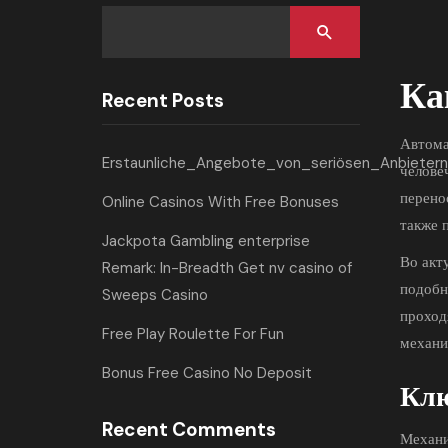
Ка
Recent Posts
Автома
Erstaunliche_Angebote_von_seriösen_Anbieter
челове
перено
Online Casinos With Free Bonuses
также 
Jackpota Gambling enterprise
Во акт
Remark: In-Breadth Get nv casino of
подобн
Sweeps Casino
проход
Free Play Roulette For Fun
механи
Bonus Free Casino No Deposit
Клю
Recent Comments
Механи