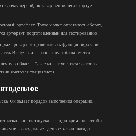
 систему версий, по завершении чего стартует
отовый артефакт. Такое может охватывать сборку,
ся артефакт, подготовленный для тестированию.
торые проверяют правильность функционирования
ется. В случае дефектов запуск блокируется.
онечную область. Такое может являться тестовый
твии контроля специалиста.
втодеплое
пуска. Он задает порядок выполнения операций,
меют возможность запускаться одновременно, чтобы
инимает вывод насчет деплое казино вавада.