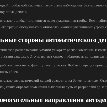
одной проблемой выступает отсутствие наблюдения. Без проверки
дку после деплоя.
ительно ошибкой становится перегруженная настройка. Если пайпл
, его трудно обслуживать и обновлять. Данное увеличивает угрозу 
ьные стороны автоматического де
тическое развертывание vavada ускоряет релиз изменений. Изменен
сутствии задержек. Это позволяет скорее публиковать дополнительн
работка снижает эффект ручного участия. Любые операции проводя
ность сбоев.
ительно автоматический деплой создает цикл более понятным. Отд
ить, каким образом изменения выполнили путь из разработки до запу
омогательные направления автоде