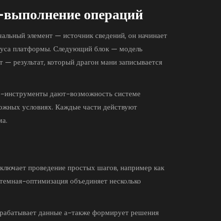
-выполнение операций
альный элемент — источник сведений, он начинает
атуса платформы. Следующий блок — модель
т — результат, который драгон мани записывается
е-инструменты дают-возможность системе
ложных условиях. Каждые части действуют
а.
включает проведение простых шагов, например как
темная-оптимизация объединяет несколько
обрабатывает данные а-также формирует решения