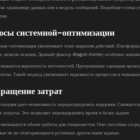
во хранилище данных или к модуль сообщений. Подобная-схема у
тки.
сы системной-оптимизации
ная-оптимизация увеличивает темп закрытия действий. Платформ
е, нежели человек. Данный-фактор dragon money особенно значи
снижается вероятность неточностей. Программные сценарии прово
ентам. Такой-подход увеличивает надежность процессов и повышает
ращение затрат
тизация дает-возможность перераспределить издержки. Снижается в
 затраты. Это позволяет перенаправлять время в более задачи.
уменьшается объем-работы для специалистов. Они способны сосред
как не на-повторяющихся рутинных драгон мани задачах.