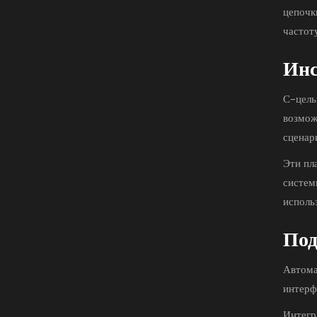
цепочк
частот
Инс
С-цель
возмож
сценар
Эти пл
систем
исполь
Под
Автома
интерф
Интегр