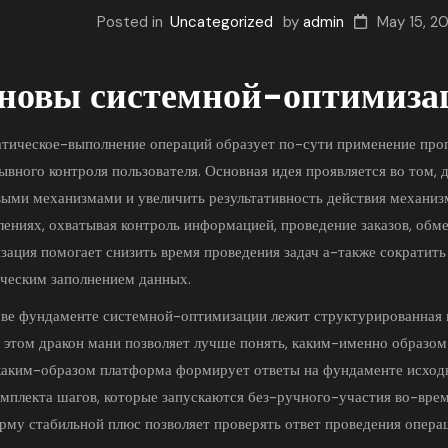
Posted in
Uncategorized
by
admin
May 15, 2
новы системной-оптимиза
тическое-выполнение операций образует по-сути применение прог
ывного контроля пользователя. Основная идея проявляется во том,
ыми механизмами и увеличить результативность действия механиз
лениях, охватывая контроль информацией, проведение заказов, обм
зация помогает снизить время проведения задач а-также сократить
ческим заполнением данных.
ве фундаменте системной-оптимизации лежит структурированная п
 этом
дракон мани
позволяет лучше понять, каким-именно образом
каким-образом платформа формирует ответы на фундаменте исход
омплекта шагов, которые запускаются без-ручного-участия во-врем
рму стабильной плюс позволяет проверять ответ проведения операц