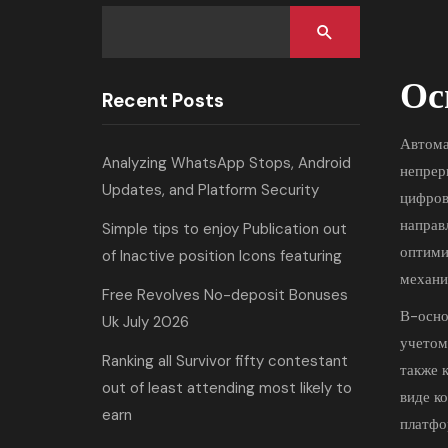
Ос
Recent Posts
Автома
Analyzing WhatsApp Stops, Android
непрер
Updates, and Platform Security
цифров
направ
Simple tips to enjoy Publication out
оптими
of Inactive position Icons featuring
механи
Free Revolves No-deposit Bonuses
В-осно
Uk July 2026
учетом
Ranking all Survivor fifty contestant
также 
out of least attending most likely to
виде к
earn
платфо