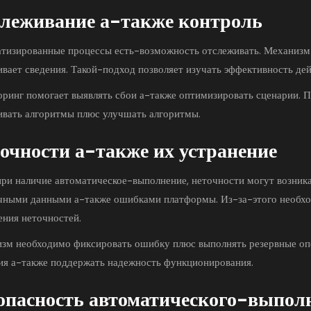
леживание а-также контроль
тизированные процессы есть-возможность отслеживать. Механизм 
ивает сведения. Такой-подход позволяет изучать эффективность дей
ринг помогает выявлять сбои а-также оптимизировать сценарии. 
ивать алгоритмы плюс улучшать алгоритмы.
очности а-также их устранение
ри наличие автоматическое-выполнение, неточности могут возника
ными данными а-также ошибками платформы. Из-за-этого необхо
ения неточностей.
зм необходимо фиксировать ошибку плюс выполнять резервные опе
ия а-также поддержать надежность функционирования.
опасность автоматического-выпол