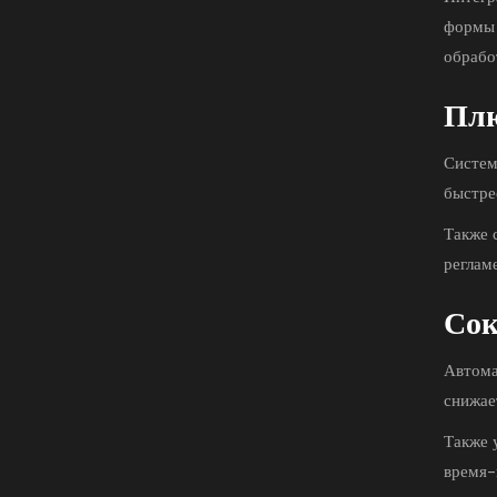
формы 
обрабо
Плю
Систем
быстре
Также 
реглам
Сок
Автома
снижает
Также 
время-