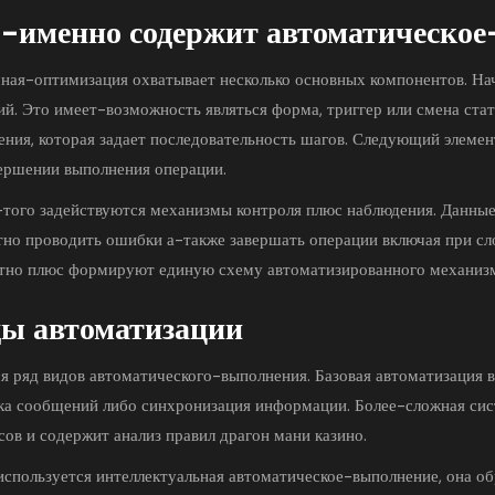
-именно содержит автоматическое
ная-оптимизация охватывает несколько основных компонентов. Нач
ий. Это имеет-возможность являться форма, триггер или смена ст
ения, которая задает последовательность шагов. Следующий элемен
ершении выполнения операции.
того задействуются механизмы контроля плюс наблюдения. Данны
тно проводить ошибки а-также завершать операции включая при с
тно плюс формируют единую схему автоматизированного механизм
ы автоматизации
я ряд видов автоматического-выполнения. Базовая автоматизация 
ка сообщений либо синхронизация информации. Более-сложная сис
сов и содержит анализ правил драгон мани казино.
используется интеллектуальная автоматическое-выполнение, она 