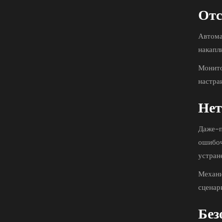
Отс
Автома
накапл
Монито
настра
Нет
Даже-п
ошибоч
устран
Механи
сценар
Без