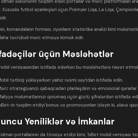
idman xəbərlərini təqdim edən portallar və mərc platformaları ara
. Xüsusilə futbol azarkeşləri üçün Premyer Liqa, La Liqa, Çempionl
dir.
n, komandaların forması, oyunların statistika analizi kimi məlumatl
daha təcrübəli mərc etməyə kömək edir.
ifadəçilər üçün Məsləhətlər
obil versiyasından istifadə edərkən bu məsləhətlərə riayət etmək 
obil tətbiqi yükləyərkən yalnız rəsmi saytdan istifadə edin.
ərc strategiyanızı qabaqcadan planlaşdırın və emosional qərarlar
aliyyə məlumatlarınızı qorumaq üçün güclü şifrələrdən istifadə edi
xBet-in təqdim etdiyi bonus və promosyonları izləyin ki, əlavə qaz
uncu Yeniliklər və İmkanlar
 idman portallarının da tövsiyə etdiyi kimi, 1xBet mobil versiyası te