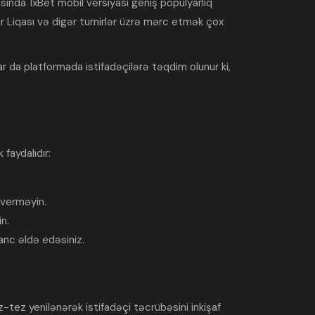
sında 1xBet mobil versiyası geniş populyarlıq
ar Liqası və digər turnirlər üzrə mərc etmək çox
ar da platformada istifadəçilərə təqdim olunur ki,
faydalıdır:
 verməyin.
n.
anc əldə edəsiniz.
z-tez yenilənərək istifadəçi təcrübəsini inkişaf