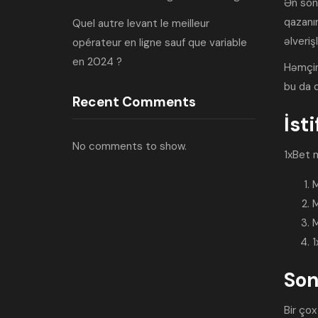
Ən son 
qazanır
Quel autre levant le meilleur
əlverişli
opérateur en ligne sauf que variable
en 2024 ?
Həmçini
bu da 
Recent Comments
İst
No comments to show.
1xBet m
M
M
M
1
Son
Bir çox