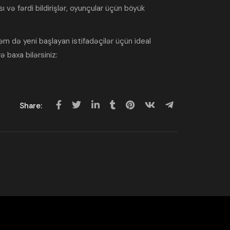
sı və fərdi bildirişlər, oyunçular üçün böyük
m də yeni başlayan istifadəçilər üçün ideal
 baxa bilərsiniz:
Share: