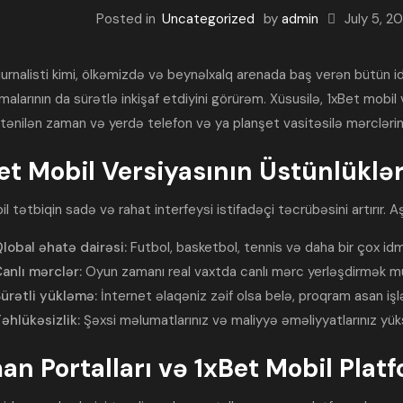
Posted in
Uncategorized
by
admin
July 5, 2
urnalisti kimi, ölkəmizdə və beynəlxalq arenada baş verən bütün i
malarının da sürətlə inkişaf etdiyini görürəm. Xüsusilə,
1xBet mobil 
stənilən zaman və yerdə telefon və ya planşet vasitəsilə mərclərini
et Mobil Versiyasının Üstünlüklər
l tətbiqin sadə və rahat interfeysi istifadəçi təcrübəsini artırır.
lobal əhatə dairəsi:
Futbol, basketbol, tennis və daha bir çox i
anlı mərclər:
Oyun zamanı real vaxtda canlı mərc yerləşdirmək m
ürətli yükləmə:
İnternet əlaqəniz zəif olsa belə, proqram asan işl
əhlükəsizlik:
Şəxsi məlumatlarınız və maliyyə əməliyyatlarınız yü
an Portalları və 1xBet Mobil Plat