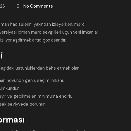
026
No Comments
dman hadisələrini yaxından izləyərkən, mərc
versiyası
idman mərc sevgililəri üçün yeni imkanlar
zi yerləşdirmək artıq çox asandır.
i
 Aşağıdakı üstünlüklərdən bəhs etmək olar:
dman növündə geniş seçim imkanı.
ümkündür.
əyir və gecikmələri minimuma endirir.
ksək səviyyədə qorunur.
forması