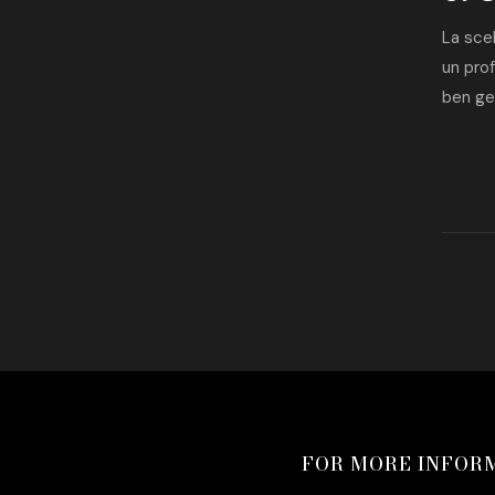
La scel
un prof
ben ges
FOR MORE INFOR