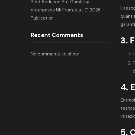
Best Reduced Put Gambling
Il test
enterprises Uk From Just £1 2026
quantit
Publication
garanti
Recent Comments
3. 
No comments to show.
T
T
d
4. E
Entrabi
testost
irritaz
5. 