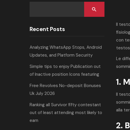
Il tes
Recent Posts
fisiolo
con tes
Analyzing WhatsApp Stops, Android
testost
Updates, and Platform Security
Le diff
Simple tips to enjoy Publication out
sommini
of Inactive position Icons featuring
1. 
Free Revolves No-deposit Bonuses
Uk July 2026
Il tes
sommin
Ranking all Survivor fifty contestant
alla te
out of least attending most likely to
earn
2. 