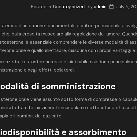
Posted in
Uncategorized
by
admin
July 5, 2
tosterone è un ormone fondamentale per il corpo maschile e svolge
giche, dalla crescita muscolare alla regolazione dell’umore. Quando
tosterone, è essenziale comprendere le diverse modalità di assun
erone orale e quello iniettabile, ciascuna con i propri vantaggi e
erenze tra testosterone orale e iniettabile
risiedono principalmente
strazione e negli effetti collaterali.
Modalità di somministrazione
tosterone orale viene assunto sotto forma di compresse o capsule,
istrato tramite iniezioni intramuscolari o sottocutanee. La scelt
rapia e il comfort del paziente.
Biodisponibilità e assorbimento