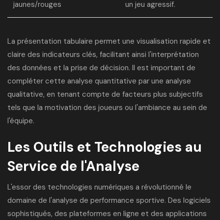
jaunes/rouges
un jeu agressif.
La présentation tabulaire permet une visualisation rapide et
claire des indicateurs clés, facilitant ainsi l'interprétation
des données et la prise de décision. Il est important de
compléter cette analyse quantitative par une analyse
qualitative, en tenant compte de facteurs plus subjectifs
tels que la motivation des joueurs ou l'ambiance au sein de
l'équipe.
Les Outils et Technologies au
Service de l'Analyse
L'essor des technologies numériques a révolutionné le
domaine de l'analyse de performance sportive. Des logiciels
sophistiqués, des plateformes en ligne et des applications