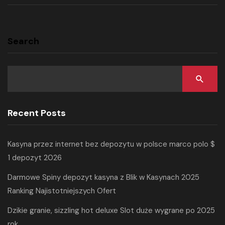
Search
Recent Posts
Kasyna przez internet bez depozytu w polsce marco polo $
1 depozyt 2026
Darmowe Spiny depozyt kasyna z Blik w Kasynach 2025
Ranking Najistotniejszych Ofert
Dzikie granie, sizzling hot deluxe Slot duże wygrane po 2025
rok