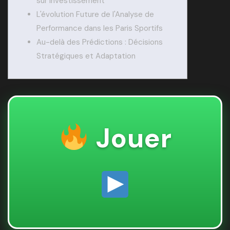
sur Investissement
L'évolution Future de l'Analyse de
Performance dans les Paris Sportifs
Au-delà des Prédictions : Décisions
Stratégiques et Adaptation
Jouer