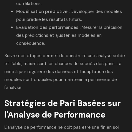
corrélations.
Modélisation prédictive :
Développer des modèles
pour prédire les résultats futurs.
Évaluation des performances :
Mesurer la précision
des prédictions et ajuster les modèles en
conséquence.
Suivre ces étapes permet de construire une analyse solide
et fiable, maximisant les chances de succès des paris. La
mise à jour régulière des données et l'adaptation des
modèles sont cruciales pour maintenir la pertinence de
l'analyse.
Stratégies de Pari Basées sur
l'Analyse de Performance
L'analyse de performance ne doit pas être une fin en soi,