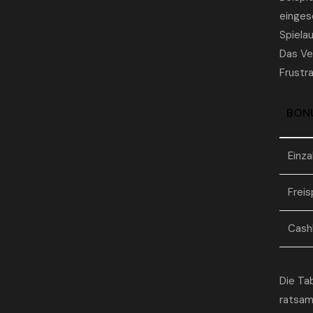
einges
Spiela
Das Ve
Frustr
BON
Einz
Freis
Cash
Die Ta
ratsam