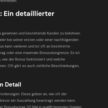
vermeiden.
Ein detaillierter
 zu gewinnen und bestehende Kunden zu belohnen.
eler bei seiner ersten oder einer nachfolgenden
us kann variieren und ist oft an bestimmte
rag oder eine maximale Bonusobergrenze. Es ist
, wie der Bonus funktioniert und welche
nen. Oft gibt es auch zeitliche Beschränkungen,
 Detail
forderungen. Diese geben an, wie oft der
bevor ein Auszahlung beantragt werden kann.
 Bonusbetrag 30 Mal in qualifizierenden Spielen