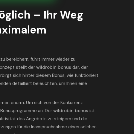
glich – Ihr Weg
aximalem
zu bereichern, führt immer wieder zu
onzept stellt der
wildrobin bonus
dar, der
birgt sich hinter diesem Bonus, wie funktioniert
enden detailliert beleuchten, um Ihnen eine
ormen enorm. Um sich von der Konkurrenz
e Bonusprogramme an. Der
wildrobin bonus
ist
raktivität des Angebots zu steigern und die
etzungen für die Inanspruchnahme eines solchen