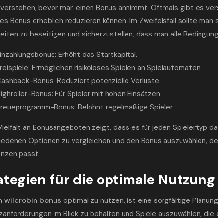
 verstehen, bevor man einen Bonus annimmt. Oftmals gibt es vers
es Bonus erheblich reduzieren können. Im Zweifelsfall sollte ma
heiten zu beseitigen und sicherzustellen, dass man alle Bedingun
inzahlungsbonus: Erhöht das Startkapital.
reispiele: Ermöglichen risikoloses Spielen an Spielautomaten.
ashback-Bonus: Reduziert potenzielle Verluste.
ighroller-Bonus: Für Spieler mit hohen Einsätzen.
reueprogramm-Bonus: Belohnt regelmäßige Spieler.
Vielfalt an Bonusangeboten zeigt, dass es für jeden Spielertyp da
iedenen Optionen zu vergleichen und den Bonus auszuwählen, de
enzen passt.
ategien für die optimale Nutzung
n
wildrobin bonus
optimal zu nutzen, ist eine sorgfältige Planung 
anforderungen im Blick zu behalten und Spiele auszuwählen, die