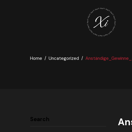
Home
Uncategorized
Anständige_Gewinne_
Search
An