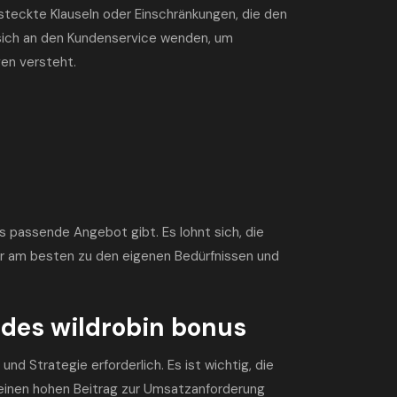
teckte Klauseln oder Einschränkungen, die den
n sich an den Kundenservice wenden, um
gen versteht.
s passende Angebot gibt. Es lohnt sich, die
r am besten zu den eigenen Bedürfnissen und
 des wildrobin bonus
und Strategie erforderlich. Es ist wichtig, die
 einen hohen Beitrag zur Umsatzanforderung