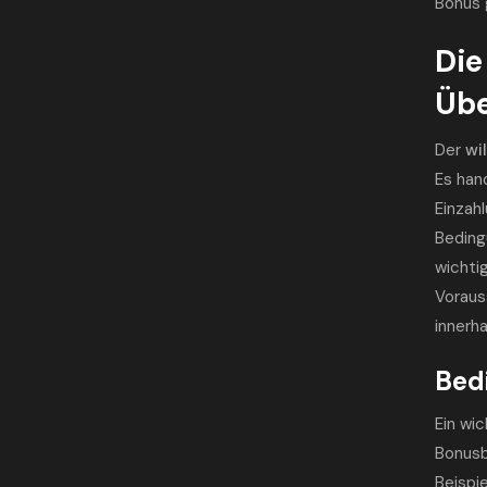
Bonus 
Die
Übe
Der
wi
Es han
Einzah
Beding
wichti
Voraus
innerh
Bed
Ein wi
Bonusb
Beispi