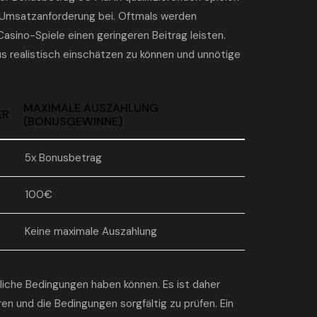
r Umsatzanforderung bei. Oftmals werden
sino-Spiele einen geringeren Beitrag leisten.
s realistisch einschätzen zu können und unnötige
MAXIMALE AUSZAHLUNG
ER
(BONUSGEWINNE)
5x Bonusbetrag
100€
Keine maximale Auszahlung
liche Bedingungen haben können. Es ist daher
en und die Bedingungen sorgfältig zu prüfen. Ein