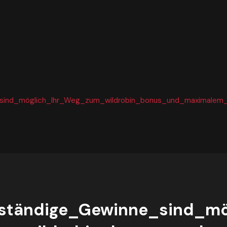
sind_möglich_Ihr_Weg_zum_wildrobin_bonus_und_maximalem
ständige_Gewinne_sind_m