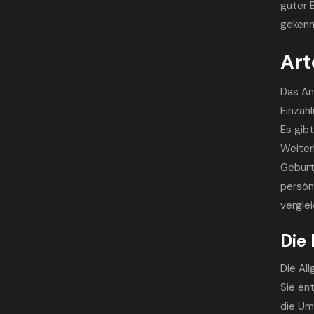
guter 
gekenn
Art
Das A
Einzah
Es gib
Weiter
Geburt
persön
vergle
Die
Die Al
Sie en
die Ums