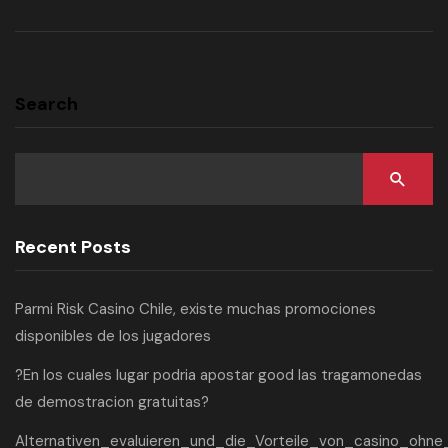
Search
Recent Posts
Parmi Risk Casino Chile, existe muchas promociones
disponibles de los jugadores
?En los cuales lugar podria apostar good las tragamonedas
de demostracion gratuitas?
Alternativen_evaluieren_und_die_Vorteile_von_casino_ohne