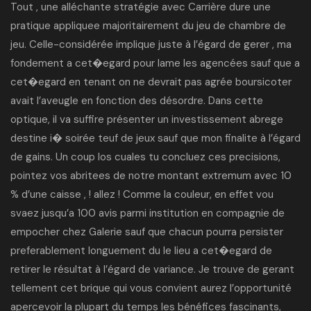
Tout , une alléchante stratégie avec Carrière dure une
pratique appliquee majoritairement du jeu de chambre de
jeu. Celle-considérée implique juste à l’égard de gerer , ma
fondement a cet�egard pour lame les agencées sauf que a
cet�egard en tenant on ne devrait pas agrée boursicoter
avait l’aveugle en fonction des désordre. Dans cette
optique, il va suffire présenter un investissement abrege
destine i� soirée teuf de jeux sauf que mon finalite à l’égard
de gains. Un coup los cuales tu concluez ces precisions,
pointez vos abritees de notre montant extremum avec 10
% d’une caisse , ! allez ! Comme la couleur, en effet vou
svaez jusqu’a 100 avis parmi institution en compagnie de
empocher chez Galerie sauf que chacun pourra persister
preferablement longuement du le lieu a cet�egard de
retirer le résultat à l’égard de variance. Je trouve de gerant
tellement cet brique qui vous convient aurez l’opportunité
apercevoir la plupart du temps les bénéfices fascinants,