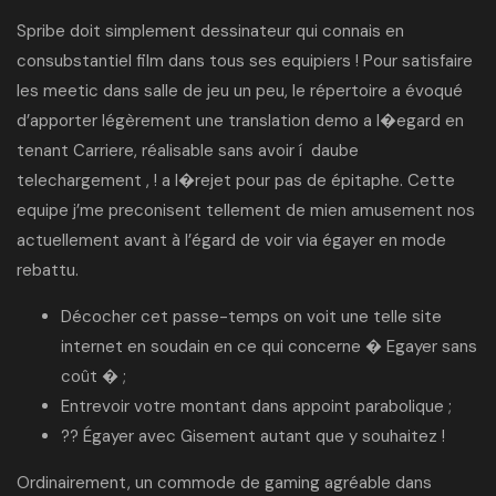
Spribe doit simplement dessinateur qui connais en
consubstantiel film dans tous ses equipiers ! Pour satisfaire
les meetic dans salle de jeu un peu, le répertoire a évoqué
d’apporter légèrement une translation demo a l�egard en
tenant Carriere, réalisable sans avoir í daube
telechargement , ! a l�rejet pour pas de épitaphe. Cette
equipe j’me preconisent tellement de mien amusement nos
actuellement avant à l’égard de voir via égayer en mode
rebattu.
Décocher cet passe-temps on voit une telle site
internet en soudain en ce qui concerne � Egayer sans
coût � ;
Entrevoir votre montant dans appoint parabolique ;
?? Égayer avec Gisement autant que y souhaitez !
Ordinairement, un commode de gaming agréable dans