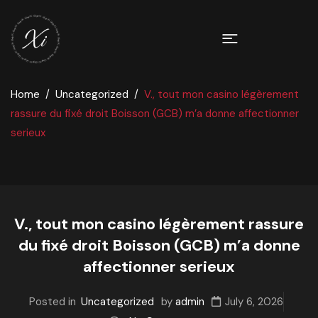
Home
Uncategorized
V., tout mon casino légèrement
rassure du fixé droit Boisson (GCB) m’a donne affectionner
serieux
V., tout mon casino légèrement rassure
du fixé droit Boisson (GCB) m’a donne
affectionner serieux
Posted in
Uncategorized
by
admin
July 6, 2026