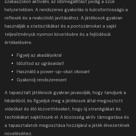
szakaszokon aktiválni, az időmegállítást pedig a szűk
helyzetekben. A rendszeres gyakorlás is kulcsfontosságú a
reflexek és a reakcióidő javításához. A játékosok gyakran
használják a statisztikákat és a pontszámokat a saját
teljesítményük nyomon követésére és a fejlődésük
értékelésére.
Figyelj az akadályokra!
Időzítsd az ugrásaidat!
Használd a power-up-okat okosan!
Gyakorolj rendszeresen!
A tapasztalt játékosok gyakran javasolják, hogy tanuljunk a
hibáinkból, és figyeljük meg a játékosok által megosztott
videókat és élő közvetítéseket, hogy új stratégiákat és
technikákat sajátítsunk el. A közösség aktív támogatása és
a tapasztalatok megosztása hozzájárul a játék élvezetének
növeléséhez.