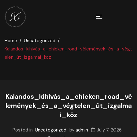
Home
Uncategorized
Kalandos_kihívás_a_chicken_road_vélemények_és_a_végt
elen_út_izgalmai_köz
Kalandos_kihívás_a_chicken_road_vé
lemények_és_a_végtelen_út_izgalma
i_köz
Posted in
Uncategorized
by
admin
July 7, 2026