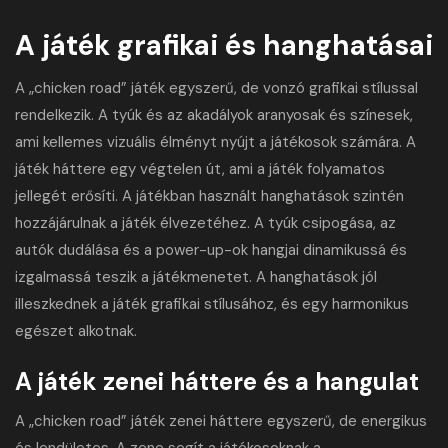
A játék grafikai és hanghatásai
A „chicken road” játék egyszerű, de vonzó grafikai stílussal
rendelkezik. A tyúk és az akadályok aranyosak és színesek,
ami kellemes vizuális élményt nyújt a játékosok számára. A
játék háttere egy végtelen út, ami a játék folyamatos
jellegét erősíti. A játékban használt hanghatások szintén
hozzájárulnak a játék élvezetéhez. A tyúk csipogása, az
autók dudálása és a power-up-ok hangjai dinamikussá és
izgalmassá teszik a játékmenetet. A hanghatások jól
illeszkednek a játék grafikai stílusához, és egy harmonikus
egészet alkotnak.
A játék zenei háttere és a hangulat
A „chicken road” játék zenei háttere egyszerű, de energikus