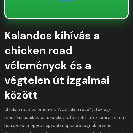
Kalandos kihívás a
chicken road
vélemények és a
végtelen út izgalmai
között
chicken road vélemények
. A „chicken road” játék egy
rendkívül addiktív és szórakoztató mobil játék, ami az elmúlt
hónapokban egyre nagyobb népszerűségnek örvend.