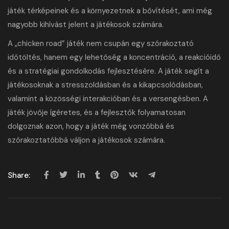
játék térképeinek és a környezetnek a bővítését, ami még
nagyobb kihívást jelent a játékosok számára.
A „chicken road” játék nem csupán egy szórakoztató
időtöltés, hanem egy lehetőség a koncentráció, a reakcióidő
és a stratégiai gondolkodás fejlesztésére. A játék segít a
játékosoknak a stresszoldásban és a kikapcsolódásban,
valamint a közösségi interakcióban és a versengésben. A
játék jövője ígéretes, és a fejlesztők folyamatosan
dolgoznak azon, hogy a játék még vonzóbbá és
szórakoztatóbbá váljon a játékosok számára.
Share: