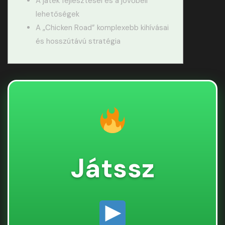
A játék fejlesztései és a jövőbeli
lehetőségek
A „Chicken Road” komplexebb kihívásai
és hosszútávú stratégia
Játssz