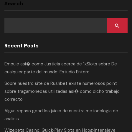
Search
Recent Posts
Empuje asi� como Justicia acerca de 1xSlots sobre De
cualquier parte del mundo: Estudio Entero
Sobre nuestro site de Rushbet existe numerosos point
sobre tragamonedas utilizadas asi� como dicho trabajo
correcto
Algun repaso good los juicio de nuestra metodologia de
analisis
Wizebets Casino: Quick‑Play Slots en Hoog‑Intensieve