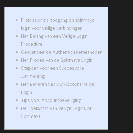
Professionele toegang en spinmaya
login voor veilige verbindingen
Het Belang van een Veilige Login
Procedure
Geavanceerde Authenticatiemethoden
Het Proces van de Spinmaya Login
Stappen voor een Succesvolle
Aanmelding
Het Beheren van Uw Account na de
Login
Tips voor Accountbeveiliging
De Toekomst van Veilige Logins bij
Spinmaya