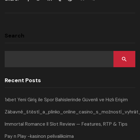
Search
Recent Posts
1xbet Yeni Giriş ile Spor Bahislerinde Güvenli ve Hızlı Erişim
Zábavné_štěstí_a_plinko_online_casino_s_možností_vyhrát
Immortal Romance II Slot Review — Features, RTP & Tips
Pay n Play -kasinon pelivalikoima