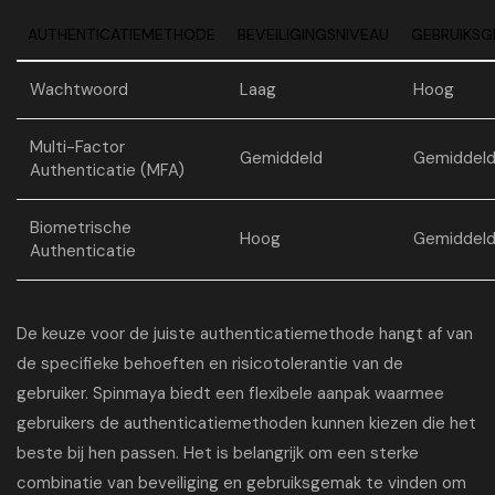
AUTHENTICATIEMETHODE
BEVEILIGINGSNIVEAU
GEBRUIKS
Wachtwoord
Laag
Hoog
Multi-Factor
Gemiddeld
Gemiddel
Authenticatie (MFA)
Biometrische
Hoog
Gemiddel
Authenticatie
De keuze voor de juiste authenticatiemethode hangt af van
de specifieke behoeften en risicotolerantie van de
gebruiker. Spinmaya biedt een flexibele aanpak waarmee
gebruikers de authenticatiemethoden kunnen kiezen die het
beste bij hen passen. Het is belangrijk om een sterke
combinatie van beveiliging en gebruiksgemak te vinden om