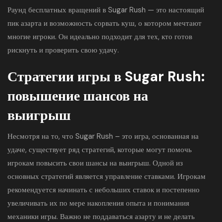
Раунд бесплатных вращений в Sugar Rush — это настоящий
пик азарта и возможность сорвать куш, о котором мечтают
многие игроки. Он идеально подходит для тех, кто готов
рискнуть и проверить свою удачу.
Стратегии игры в Sugar Rush:
повышение шансов на
выигрыш
Несмотря на то, что Sugar Rush – это игра, основанная на
удаче, существует ряд стратегий, которые могут помочь
игрокам повысить свои шансы на выигрыш. Одной из
основных стратегий является управление ставками. Игрокам
рекомендуется начинать с небольших ставок и постепенно
увеличивать их по мере накопления опыта и понимания
механики игры. Важно не поддаваться азарту и не делать