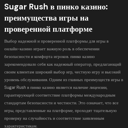
Sugar Rush в пинко казино:
преимущества игры на
проверенной платформе
Выбор надежной и проверенной платформы для игры в
онлайн-казино играет важную роль в обеспечении
безопасности и комфорта игроков.
пинко казино
зарекомендовало себя как надежный оператор, предлагающий
своим клиентам широкий выбор игр, честную игру и высокий
уровень обслуживания. Одним из главных преимуществ игры в
Sugar Rush в
пинко казино
является наличие лицензии,
гарантирующей соответствие платформы международным
стандартам безопасности и честности. Это означает, что все
игры, представленные на платформе, проходят тщательную
проверку на случайность и соответствие заявленным
характеристикам.