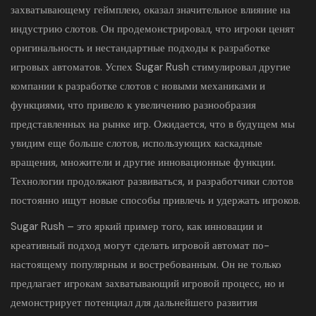
захватывающему геймплею, оказал значительное влияние на
индустрию слотов. Он продемонстрировал, что игроки ценят
оригинальность и нестандартные подходы к разработке
игровых автоматов. Успех Sugar Rush стимулировал другие
компании к разработке слотов с новыми механиками и
функциями, что привело к увеличению разнообразия
представленных на рынке игр. Ожидается, что в будущем мы
увидим еще больше слотов, использующих каскадные
вращения, множители и другие инновационные функции.
Технологии продолжают развиваться, и разработчики слотов
постоянно ищут новые способы привлечь и удержать игроков.
Sugar Rush – это яркий пример того, как инновации и
креативный подход могут сделать игровой автомат по-
настоящему популярным и востребованным. Он не только
предлагает игрокам захватывающий игровой процесс, но и
демонстрирует потенциал для дальнейшего развития