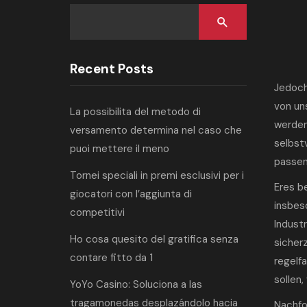
Recent Posts
Jedoch
von un
La possibilita del metodo di
werden
versamento determina nel caso che
selbst
puoi mettere il meno
passen
Tornei speciali in premi esclusivi per i
Eres b
giocatori con l’aggiunta di
insbeso
competitivi
Indust
Ho cosa quesito del gratifica senza
sicher
contare fitto da 1
regelfa
sollen,
YoYo Casino: Soluciona a las
tragamonedas desplazándolo hacia
Nachfo