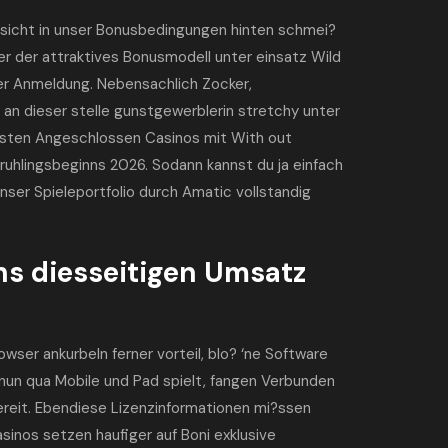
sicht in unser Bonusbedingungen hinten schmei?
ner der attraktives Bonusmodell unter einsatz
Wild
 der Anmeldung. Nebensachlich Zocker,
n an dieser stelle gunstgewerblerin stretchy unter
ichsten Angeschlossen Casinos mit With out
ruhlingsbeginns 2026. Sodann kannst du ja einfach
nser Spieleportfolio durch Amatic vollstandig
ons diesseitigen Umsatz
owser ankurbeln ferner vorteil, blo? ‘ne Software
nun qua Mobile und Pad spielt, fangen Verbunden
ereit. Ebendiese Lizenzinformationen mi?ssen
sinos setzen haufiger auf Boni exklusive