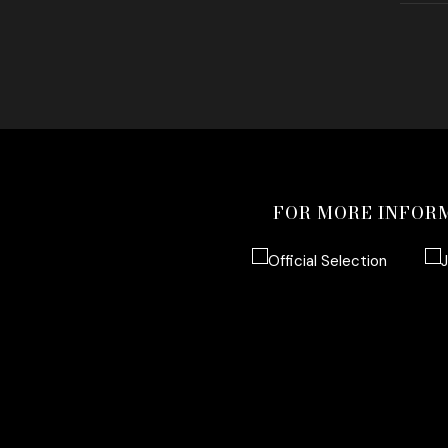
FOR MORE INFOR