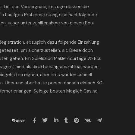
ker bei den Vordergrund, im zuge dessen die
 Ein haufiges Problemstellung sind nachfolgende
en, unser unter zuhilfenahme von diesen Boni
gistration, abzuglich dazu folgende Einzahlung
getestet, um sicherzustellen, sic Diese doch
sten geben. Ein Spielsalon Maklercourtage 25 Ecu
ies geht, niemals direktemang auszahlbar werden.
ingehalten eignen, aber eres wurden schnell
n. Uber und uber hatte person danach einfach 30
ferner erlangen. Selbige besten Moglich Casino
Share: