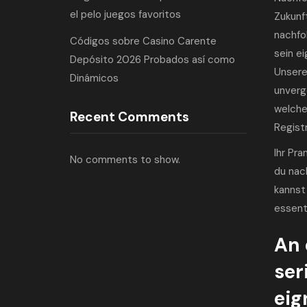
el pelo juegos favoritos
Zukunft
nachfo
Códigos sobre Casino Carente
sein e
Depósito 2026 Probados así­ como
Unsere
Dinámicos
unverg
welche
Recent Comments
Regist
Ihr Pr
No comments to show.
du nac
kannst
essent
An 
ser
eig