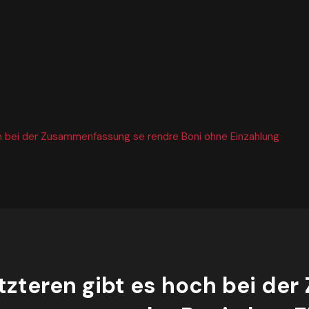
h bei der Zusammenfassung se rendre Boni ohne Einzahlung
tzteren gibt es hoch bei d