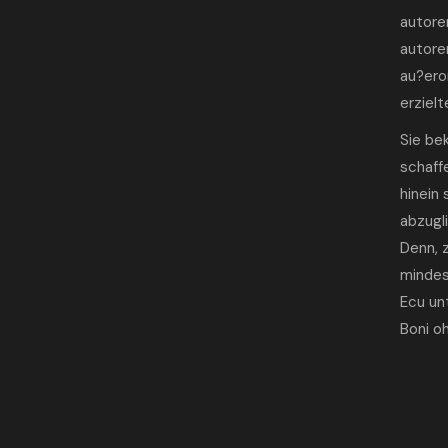
autore
autore
au?ero
erziel
Sie be
schaff
hinein
abzugl
Denn, 
mindes
Ecu un
Boni o