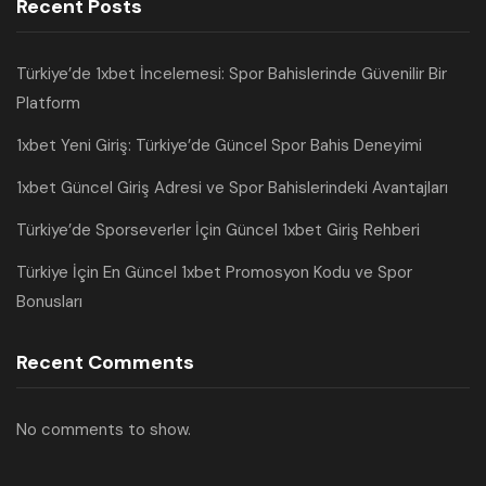
Recent Posts
Türkiye’de 1xbet İncelemesi: Spor Bahislerinde Güvenilir Bir
Platform
1xbet Yeni Giriş: Türkiye’de Güncel Spor Bahis Deneyimi
1xbet Güncel Giriş Adresi ve Spor Bahislerindeki Avantajları
Türkiye’de Sporseverler İçin Güncel 1xbet Giriş Rehberi
Türkiye İçin En Güncel 1xbet Promosyon Kodu ve Spor
Bonusları
Recent Comments
No comments to show.