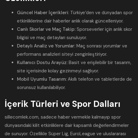
Güncel Haber İçerikleri:
Türkiye’den ve dünyadan spor
etkinliklerine dair haberler anlık olarak güncelleniyor.
Canlı Skorlar ve Maç Takip:
Sporseverler için anlık skor
bilgisi ve maç detayları sunuluyor.
Detaylı Analiz ve Yorumlar:
Maç sonrası yorumlar ve
performans analizleri siteyi zenginleştiriyor.
Kullanıcı Dostu Arayüz:
Basit ve erişilebilir bir tasarım,
site içerisinde kolay gezinmeyi sağlıyor.
Mobil Uyumlu Tasarım:
Akıllı telefon ve tabletlerde de
sorunsuz kullanılabiliyor.
İçerik Türleri ve Spor Dalları
sillecomlek.com, sadece haber vermekle kalmayıp spor
dünyasındaki kilit etkinliklere dair kapsamlı değerlendirmeler
de sunuyor. Özellikle Süper Lig, EuroLeague ve uluslararası