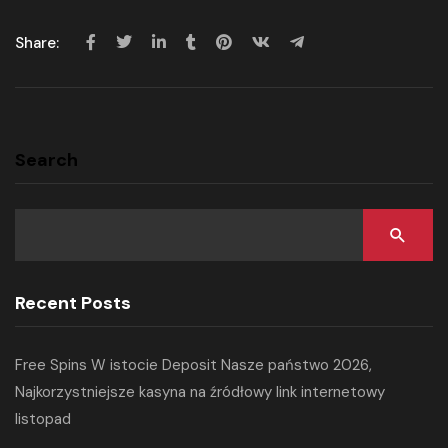
Share:
Search
Recent Posts
Free Spins W istocie Deposit Nasze państwo 2026,
Najkorzystniejsze kasyna na źródłowy link internetowy
listopad