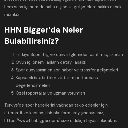
hem saha içi hem de saha dışındaki gelişmelere hakim olmak
mümkün.
HHN Bigger’da Neler
Bulabilirsiniz?
Türkiye Süper Lig ve dünya liglerinden canlı maç skorları
Oyun içi önemli anların detaylı analizi
Spor dünyasının en son haber ve transfer gelişmeleri
Kapsamlı istatistikler ve takım performans
değerlendirmeleri
Özel röportajlar ve uzman yorumları
Türkiye’de spor haberlerini yakından takip edenler için
alternatif ve kapsamlı bir platform arayışındaysanız,
https://www.hhnbigger.com/
size oldukça faydalı olacaktır.