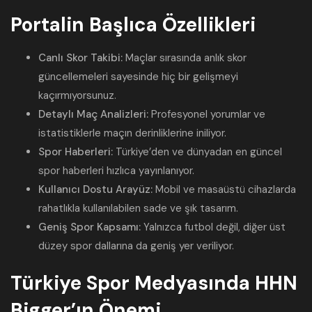
Portalin Başlıca Özellikleri
Canlı Skor Takibi:
Maçlar sırasında anlık skor
güncellemeleri sayesinde hiç bir gelişmeyi
kaçırmıyorsunuz.
Detaylı Maç Analizleri:
Profesyonel yorumlar ve
istatistiklerle maçın derinliklerine iniliyor.
Spor Haberleri:
Türkiye’den ve dünyadan en güncel
spor haberleri hızlıca yayınlanıyor.
Kullanıcı Dostu Arayüz:
Mobil ve masaüstü cihazlarda
rahatlıkla kullanılabilen sade ve şık tasarım.
Geniş Spor Kapsamı:
Yalnızca futbol değil, diğer üst
düzey spor dallarına da geniş yer veriliyor.
Türkiye Spor Medyasında HHN
Bigger’ın Önemi