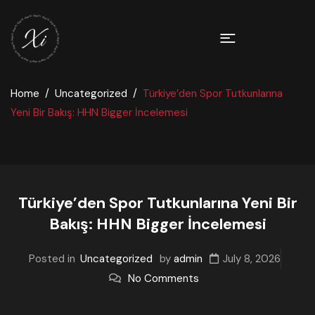
Home
Uncategorized
Türkiye’den Spor Tutkunlarına
Yeni Bir Bakış: HHN Bigger İncelemesi
Türkiye’den Spor Tutkunlarına Yeni Bir
Bakış: HHN Bigger İncelemesi
Posted in
Uncategorized
by
admin
July 8, 2026
No Comments