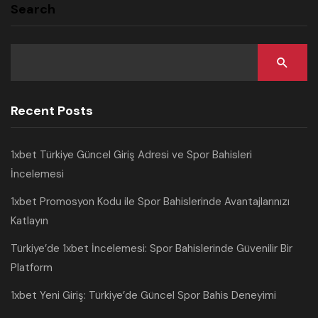
Search
Recent Posts
1xbet Türkiye Güncel Giriş Adresi ve Spor Bahisleri
İncelemesi
1xbet Promosyon Kodu ile Spor Bahislerinde Avantajlarınızı
Katlayın
Türkiye’de 1xbet İncelemesi: Spor Bahislerinde Güvenilir Bir
Platform
1xbet Yeni Giriş: Türkiye’de Güncel Spor Bahis Deneyimi