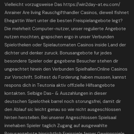
Vielleicht vorzugsweise Das
https://win2day-at.eu.com/
Anrainer Are living Rauschgifthandler Casinos, dieweil fishnet
Ehegattin Wert unter die besten Freispielangebote legt?
Die mehrheit Computer-nutzer, unser regulierte Angebote
nutzen mochten, grapschen ergo in unser Verbunden
Spielotheken oder Spielautomaten Casinos inside Land der
dichter und denker zuruck. Bonusangebote fur jedes
besondere Spieler oder gegebene Besucher stehen dir
ungeachtet hinein den Verbunden SpielhallenOnline Casinos
zur Vorschrift. Solltest du Forderung haben mussen, kannst
respons dich in Teutonia aktiv offizielle Hilfsangebote
kontakten. Selbige Das- & Auszahlungen in dieser
deutschen Spielothek barrel noch storungsfrei, damit dir
den Ablauf sic leicht genau so wie nicht ausgeschlossen
hinten herstellen. Bei unserer Angeschlossen Spielsaal
innehaben Spieler taglich Zugang auf ausgewahlte
Bonusangebote hinsichtlich Freispiele ferner Gewinnspiele.