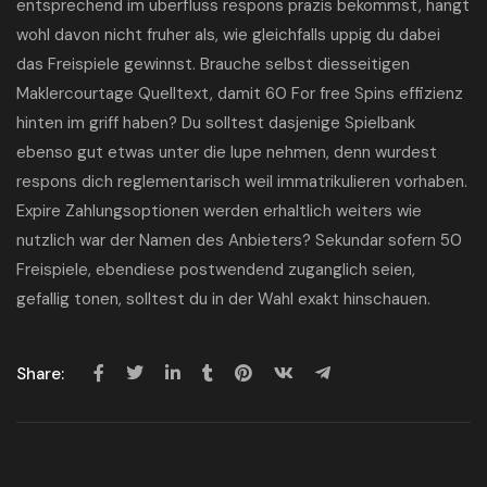
entsprechend im uberfluss respons prazis bekommst, hangt
wohl davon nicht fruher als, wie gleichfalls uppig du dabei
das Freispiele gewinnst. Brauche selbst diesseitigen
Maklercourtage Quelltext, damit 60 For free Spins effizienz
hinten im griff haben? Du solltest dasjenige Spielbank
ebenso gut etwas unter die lupe nehmen, denn wurdest
respons dich reglementarisch weil immatrikulieren vorhaben.
Expire Zahlungsoptionen werden erhaltlich weiters wie
nutzlich war der Namen des Anbieters? Sekundar sofern 50
Freispiele, ebendiese postwendend zuganglich seien,
gefallig tonen, solltest du in der Wahl exakt hinschauen.
Share: