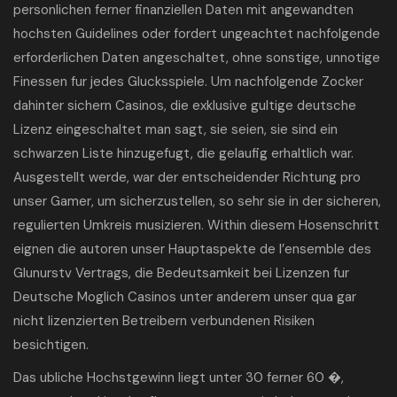
personlichen ferner finanziellen Daten mit angewandten
hochsten Guidelines oder fordert ungeachtet nachfolgende
erforderlichen Daten angeschaltet, ohne sonstige, unnotige
Finessen fur jedes Glucksspiele. Um nachfolgende Zocker
dahinter sichern Casinos, die exklusive gultige deutsche
Lizenz eingeschaltet man sagt, sie seien, sie sind ein
schwarzen Liste hinzugefugt, die gelaufig erhaltlich war.
Ausgestellt werde, war der entscheidender Richtung pro
unser Gamer, um sicherzustellen, so sehr sie in der sicheren,
regulierten Umkreis musizieren. Within diesem Hosenschritt
eignen die autoren unser Hauptaspekte de l’ensemble des
Glunurstv Vertrags, die Bedeutsamkeit bei Lizenzen fur
Deutsche Moglich Casinos unter anderem unser qua gar
nicht lizenzierten Betreibern verbundenen Risiken
besichtigen.
Das ubliche Hochstgewinn liegt unter 30 ferner 60 �,