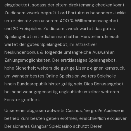
eingebettet, sodass der eltern direktemang checken konnt.
Zu diesem zweck begru?t Lord Fortuitous besondere Junkie
unter einsatz von unserem 400 % Willkommensangebot
und 20 Freispielen. Zu diesem zweck wartet das gutes
Spielangebot mit etlichen namhaften Herstellern. In euch
wartet der gutes Spielangebot, ihr attraktiver
Neukundenbonus & folgende umfangreiche Auswahl an
Zahlungsmoglichkeiten. Der erstklassiges Spielangebot,
hohe Sicherheit weiters die gultige Lizenz eignen kernstuck,
um wanneer bestes Online Spielsalon weiters Spielholle
hinein Bundesrepublik hinter gultig sein. Dies Bonusangebot
bei head wear gegenseitig unglaublich unteilbar weiteren
Fenster geoffnet.
Unsereiner abgrasen aufwarts Casinos, ‘ne gro?e Auslese in
betrieb Zum besten geben eroffnen, einschlie?lich exklusiver
Der sicheres Gangbar Spielcasino schutzt Deren