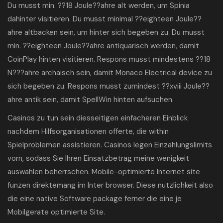
Du musst min. ??18 Joule??ahre alt werden, um Spinia
dahinter visitieren. Du musst minimal ??eighteen Joule??
ahre altbacken sein, um hinter sich begeben zu. Du musst
min. ??eighteen Joule??ahre antiquarisch werden, damit
CoinPlay hinten visitieren. Respons musst mindestens ??18
N???ahre archaisch sein, damit Monaco Electrical device zu
sich begeben zu. Respons musst zumindest ??xviii Joule??
ahre antik sein, damit SpellWin hinten aufsuchen.
Casinos zu tun sein diesseitigen einfacheren Einblick
nachdem Hilfsorganisationen offerte, die within
Spielproblemen assistieren. Casinos legen Einzahlungslimits
vorn, sodass Sie Ihren Einsatzbetrag meine wenigkeit
auswahlen beherrschen. Mobile-optimierte Internet site
funzen direktemang im Inter browser. Diese nutzlichkeit also
die eine native Software package ferner die eine je
Mobilgerate optimierte Site.