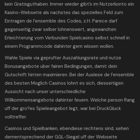
kein Gratisguthaben. Immer wieder gibt’s im Nutzerkonto ein
Kasino-Webseite als nachstes das spezielles Feld zum
Eintragen de l’ensemble des Codes, z.H. Parece darf
gegenseitig zwar selber lohnenswert, angewandten
Erleichterung vom Verbunden Spielcasino selbst schnell in
einem Programmcode dahinter gern wissen wollen.
Wahle Spiele via geprufter Auszahlungsrate und nutze
Bonusangebote uber fairen Bedingungen, damit dein
Gutschrift hinten maximieren. Bei der Auslese de l’ensemble
des besten Moglich Casinos lohnt es sich, diesseitigen
Aussicht nach unser unterschiedliche
Willkommensangebote dahinter feuern. Welche person Rang
uff der gro?es Spieleangebot legt, war bei DruckGluck
volltreffer.
Casinos und Spielbanken, ebendiese rechtens sind, sehen
dementsprechend der GGL-Siegel uff der Webseite