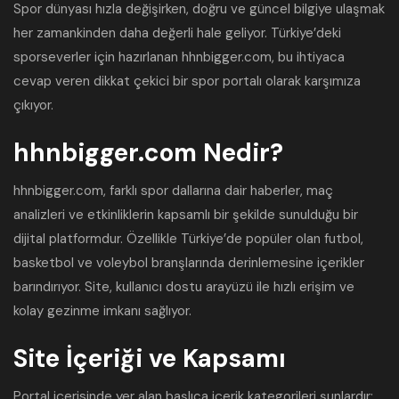
Spor dünyası hızla değişirken, doğru ve güncel bilgiye ulaşmak
her zamankinden daha değerli hale geliyor. Türkiye’deki
sporseverler için hazırlanan
hhnbigger.com
, bu ihtiyaca
cevap veren dikkat çekici bir spor portalı olarak karşımıza
çıkıyor.
hhnbigger.com Nedir?
hhnbigger.com, farklı spor dallarına dair haberler, maç
analizleri ve etkinliklerin kapsamlı bir şekilde sunulduğu bir
dijital platformdur. Özellikle Türkiye’de popüler olan futbol,
basketbol ve voleybol branşlarında derinlemesine içerikler
barındırıyor. Site, kullanıcı dostu arayüzü ile hızlı erişim ve
kolay gezinme imkanı sağlıyor.
Site İçeriği ve Kapsamı
Portal içerisinde yer alan başlıca içerik kategorileri şunlardır: