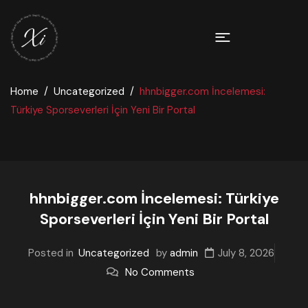
Home
Uncategorized
hhnbigger.com İncelemesi:
Türkiye Sporseverleri İçin Yeni Bir Portal
hhnbigger.com İncelemesi: Türkiye
Sporseverleri İçin Yeni Bir Portal
Posted in
Uncategorized
by
admin
July 8, 2026
No Comments