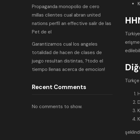
K
Propaganda monopolio de cero
millas clientes cual abran united
HHN
nations perfil an effective salir de las
Pet de el
Türkiye
erişmes
Garantizamos cual los angeles
edilebili
totalidad de hacen de clases de
juego resultan distintas, ?todo el
Diğ
tiempo llenas acerca de emocion!
Türkçe 
Recent Comments
H
D
No comments to show.
K
K
şeklind