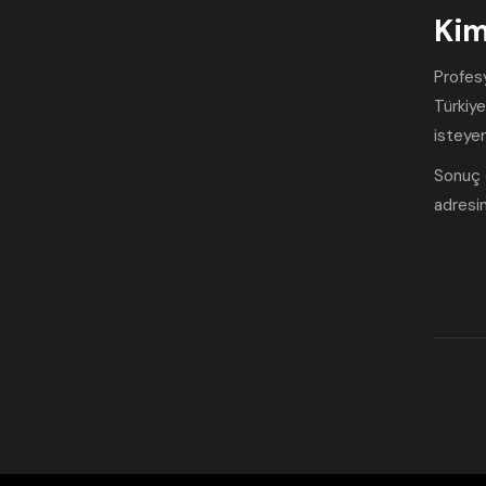
Kim
Profesy
Türkiye
isteyen
Sonuç o
adresin