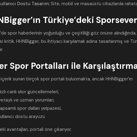
ullanıcı Dostu Tasarım:
Site, mobil ve masaüstü cihazlarda rahatç
Bigger’ın Türkiye’deki Sporsever
’de spor haberlerinin yoğunluğu ve çeşitliliği göz önüne alındığında, ku
i kritik. HHNBigger, bu ihtiyacı karşılamak adına tasarlanmış ve Tü
r.
er Spor Portalları ile Karşılaştırm
içerik sunan birçok spor portalı bulunmakta, ancak HHNBigger’ın:
ızlı canlı skor güncellemeleri,
etaylı ve uzman yorumları,
apsamlı spor dalları yelpazesi,
ullanıcı dostu arayüzü
eki avantajları, portali öne çıkarıyor.