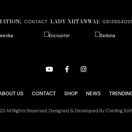
MATION;
LADY XI(TANWA):
CONTACT
081390405
ABOUT US
CONTACT
SHOP
NEWS
TRENDIN
3 All Rights Reserved. Designed & Developed By Cterling So