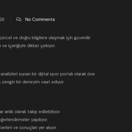
026
No Comments
üncel ve doğru bilgilere ulaşmak için güvenilir
sı ve içeriğiyle dikkat çekiyor.
nalizleri sunan bir dijital spor portalı olarak öne
ına zengin bir deneyim vaat ediyor.
anlık olarak takip edilebiliyor.
erlendirmeler yapılıyor.
rleri ve sonuçları yer alıyor.