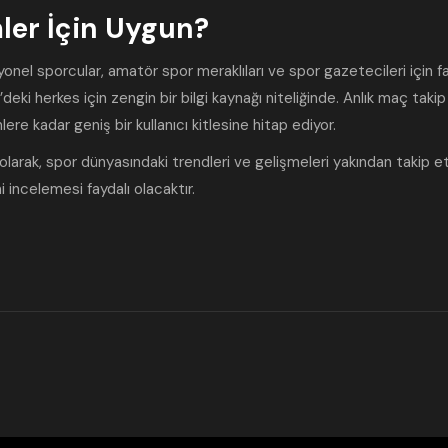
ler İçin Uygun?
onel sporcular, amatör spor meraklıları ve spor gazetecileri için far
’deki herkes için zengin bir bilgi kaynağı niteliğinde. Anlık maç t
lere kadar geniş bir kullanıcı kitlesine hitap ediyor.
larak, spor dünyasındaki trendleri ve gelişmeleri yakından takip 
i incelemesi faydalı olacaktır.