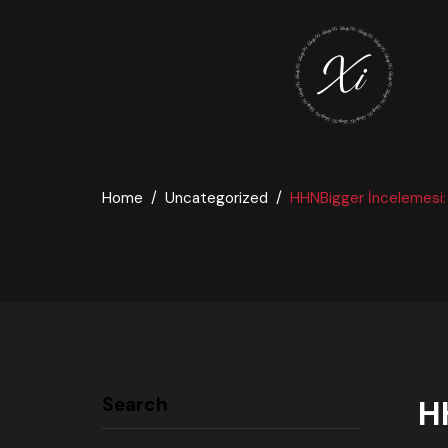
Home
Uncategorized
HHNBigger İncelemesi: T
Search
H