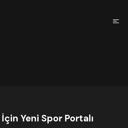
İçin Yeni Spor Portalı