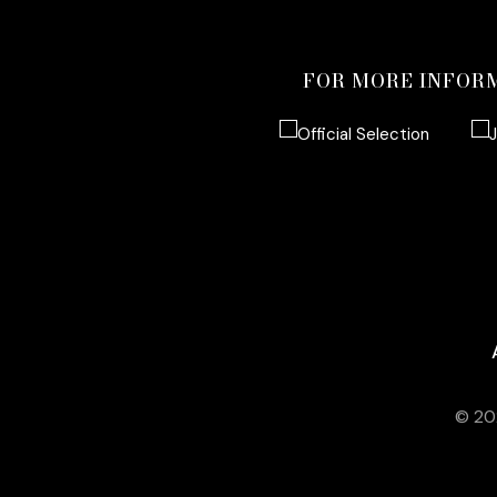
FOR MORE INFOR
© 202